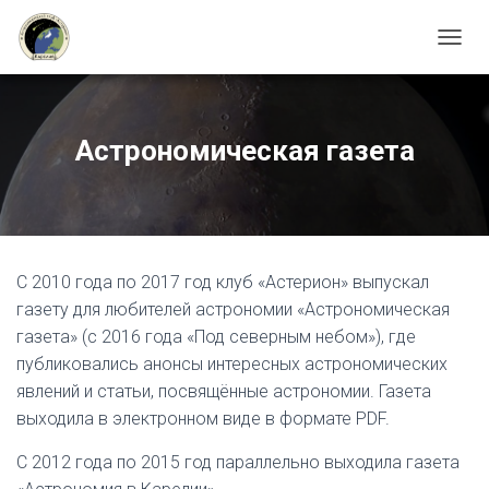
АСТЕРИОН
П
Е
Р
Е
К
Астрономическая газета
Л
Ю
Ч
И
Т
Ь
С 2010 года по 2017 год клуб «Астерион» выпускал
Н
А
газету для любителей астрономии «Астрономическая
В
газета» (с 2016 года «Под северным небом»), где
И
публиковались анонсы интересных астрономических
Г
А
явлений и статьи, посвящённые астрономии. Газета
Ц
выходила в электронном виде в формате PDF.
И
Ю
С 2012 года по 2015 год параллельно выходила газета